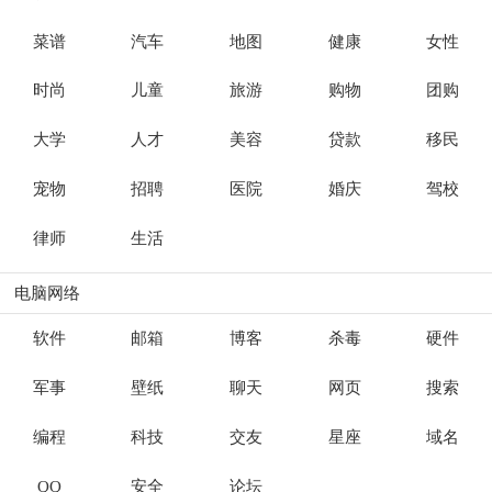
菜谱
汽车
地图
健康
女性
时尚
儿童
旅游
购物
团购
大学
人才
美容
贷款
移民
宠物
招聘
医院
婚庆
驾校
律师
生活
电脑网络
软件
邮箱
博客
杀毒
硬件
军事
壁纸
聊天
网页
搜索
编程
科技
交友
星座
域名
QQ
安全
论坛