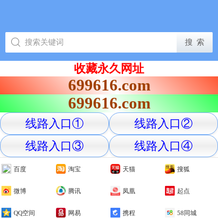
收藏永久网址
699616.com
699616.com
线路入口①
线路入口②
线路入口③
线路入口④
百度
淘宝
天猫
搜狐
微博
腾讯
凤凰
起点
QQ空间
网易
携程
58同城