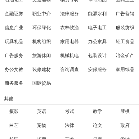
金融证券
职业中介
法律服务
能源水利
广告营销
信息产业
环保绿化
农林牧渔
电子电工
服装纺织
玩具礼品
机构组织
家用电器
办公家具
轻工食品
广告服务
旅游休闲
机械机电
包装设计
冶金矿产
办公文教
装修建材
咨询调查
安保服务
家用纸品
商务服务
国际贸易
其他
摄影
英语
考试
教学
琴棋
曲艺
宠物
法律
论文
政府