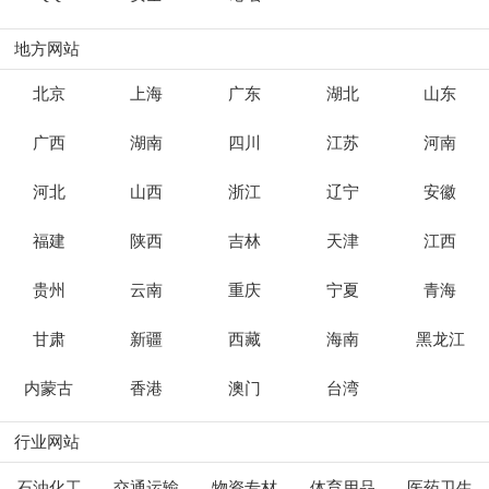
地方网站
北京
上海
广东
湖北
山东
广西
湖南
四川
江苏
河南
河北
山西
浙江
辽宁
安徽
福建
陕西
吉林
天津
江西
贵州
云南
重庆
宁夏
青海
甘肃
新疆
西藏
海南
黑龙江
内蒙古
香港
澳门
台湾
行业网站
石油化工
交通运输
物资专材
体育用品
医药卫生