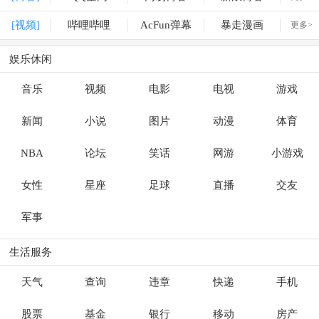
[视频]
哔哩哔哩
AcFun弹幕
暴走漫画
更多>
娱乐休闲
音乐
视频
电影
电视
游戏
新闻
小说
图片
动漫
体育
NBA
论坛
笑话
网游
小游戏
女性
星座
足球
直播
交友
军事
生活服务
天气
查询
违章
快递
手机
股票
基金
银行
移动
房产