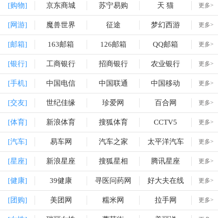
[购物]
京东商城
苏宁易购
天 猫
更多>
[网游]
魔兽世界
征途
梦幻西游
更多>
[邮箱]
163邮箱
126邮箱
QQ邮箱
更多>
[银行]
工商银行
招商银行
农业银行
更多>
[手机]
中国电信
中国联通
中国移动
更多>
[交友]
世纪佳缘
珍爱网
百合网
更多>
[体育]
新浪体育
搜狐体育
CCTV5
更多>
[汽车]
易车网
汽车之家
太平洋汽车
更多>
[星座]
新浪星座
搜狐星相
腾讯星座
更多>
[健康]
39健康
寻医问药网
好大夫在线
更多>
[团购]
美团网
糯米网
拉手网
更多>