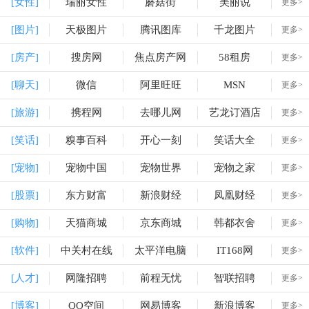
[女性]
瑞丽女性
蘑菇街
美丽说
更多>
[图片]
天极图片
腾讯图库
千龙图片
更多>
[房产]
搜房网
焦点房产网
58租房
更多>
[聊天]
微信
阿里旺旺
MSN
更多>
[旅游]
携程网
去哪儿网
艺龙订酒店
更多>
[笑话]
糗事百科
开心一刻
笑话大全
更多>
[宠物]
宠物中国
宠物世界
宠物之家
更多>
[股票]
东方财富
新浪财经
凤凰财经
更多>
[购物]
天猫商城
京东商城
韩都衣舍
更多>
[软件]
中关村在线
太平洋电脑
IT168网
更多>
[人才]
网隆招聘
前程无忧
智联招聘
更多>
[博客]
QQ空间
网易博客
新浪博客
更多>