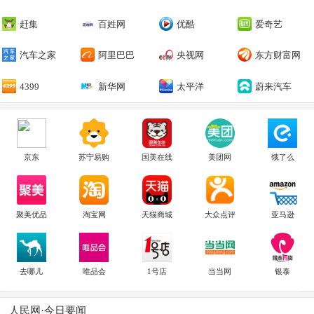
赶集
百姓网
优酷
爱奇艺
汽车之家
阿里巴巴
央视网
东方财富网
4399
新华网
太平洋
蔚来汽车
京东
苏宁易购
国美在线
美团网
饿了么
聚美优品
淘宝网
天猫商城
大众点评
亚马逊
去哪儿
唯品会
1号店
当当网
银泰
人民网·今日要闻